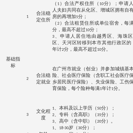
（
）合法产权住所（
分）；申请
1
10
人夫妇共同在从化区、增城区拥有自
合法稳
房的再增加
分；
1
5
定住所
（
）合法租赁住所或单位宿舍，每
2
分，最高不超过
分；
10
、申请人居住地由越秀区、海珠区
3
区、天河区转移到本市其他行政区的
年计
分，最高不超过
分。
2
10
基础指
标
在广州市就业（创业）并参加城镇基
合法稳
险、社会医疗保险（含职工社会医疗
2
定就业
乡居民医疗保险）、失业保险、工伤
育保险，每个险种每满
年计
分。
1
1
、本科及以上学历（
分）；
1
50
文化程
、专科（含高职）（
分）；
3
2
35
度
、高中（含中职）（
分）。
3
20
、
岁（
分）；
1
18-30
30