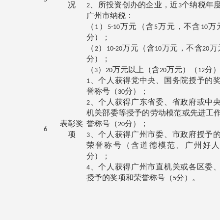
况
、所投资创办的企业，近
个纳税年
2
3
广州市纳税：
（
）
万元（含
万元，不含
万
1
5-10
5
10
分）；
（
）
万元（含
万元，不含
万
2
10-20
10
20
分）；
（
）
万元以上（含
万元）（
分
3
20
20
12
、个人获得党中央、国务院授予的
1
誉称号（
分）；
30
、个人获得广东省委、省政府或中
2
机关部委等授予的劳动模范或先进工
表彰奖
誉称号（
分）；
20
6
项
、个人获得广州市委、市政府授予
3
荣誉称号（含道德模范、广州好
分）；
、个人获得广州市直机关或各区委
4
授予的奖项和荣誉称号（
分）。
5