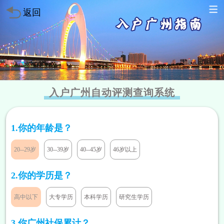
返回
入户广州自动评测查询系统
1.你的年龄是？
20--29岁
30--39岁
40--45岁
46岁以上
2.你的学历是？
高中以下
大专学历
本科学历
研究生学历
方案已发送
3.你广州社保累计？
136****7047
暂未符合