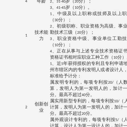
年龄
、
岁（
分）；
4
2
31-40
20
、
岁（
分）。
3
41-45
10
、中级及以上职称或技师及以上职
1
（
分）；
30
、初级职称、职业资格为高级、事
2
技术能
勤技术三级（
分）；
20
1
力
、职业资格中级、事业单位工勤技
3
（
分）；
10
、正在从事与上述专业技术资格证
4
资格证书相对应职业工种工作（
分）
10
、近
年获得授权的专利且专利申请
1
5
州市辖区内的专利发明人或者设计人
标准给予计分：
属发明专利的，每项专利按
（人
20/
算，发明人为第一发明人的，加计
分。最高不超过
分。
40
属实用新型专利的，每项专利按
（
10/
创新创
计算，发明人为第一发明人的，加计
2
业
分。最高不超过
分。
20
属外观设计专利的，每项专利按
（
5/
计算，设计人为第一设计人的，加计