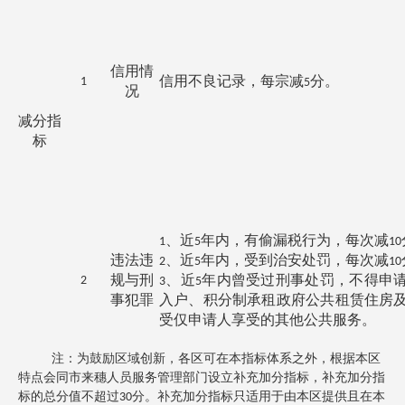
信用情
信用不良记录，每宗减
分。
1
5
况
减分指
标
、近
年内，有偷漏税行为，每次减
1
5
10
违法违
、近
年内，受到治安处罚，每次减
2
5
10
规与刑
、近
年内曾受过刑事处罚，不得申
2
3
5
事犯罪
入户、积分制承租政府公共租赁住房
受仅申请人享受的其他公共服务。
注：
为鼓励区域创新，各区可在本指标体系之外，根据本区
特点会同市来穗人员服务管理部门设立补充加分指标，补充加分指
标的总分值不超过
分。补充加分指标只适用于由本区提供且在本
30