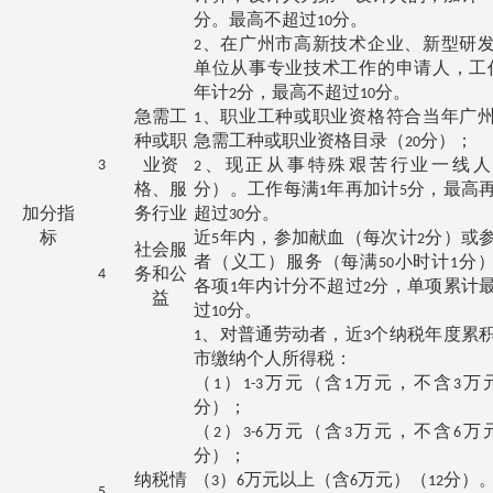
分。最高不超过
分。
10
、在广州市高新技术企业、新型研
2
单位从事专业技术工作的申请人，工
年计
分，最高不超过
分。
2
10
急需工
、职业工种或职业资格符合当年广
1
种或职
急需工种或职业资格目录（
分）；
20
业资
、现正从事特殊艰苦行业一线
3
2
格、服
分）。工作每满
年再加计
分，最高
1
5
加分指
务行业
超过
分。
30
标
近
年内，参加献血（每次计
分）或
5
2
社会服
者（义工）服务（每满
小时计
分
50
1
务和公
4
各项
年内计分不超过
分，单项累计
1
2
益
过
分。
10
、对普通劳动者，近
个纳税年度累
1
3
市缴纳个人所得税：
（
）
万元（含
万元，不含
万
1
1-3
1
3
分）；
（
）
万元（含
万元，不含
万
2
3-6
3
6
分）；
纳税情
（
）
万元以上（含
万元）（
分）
3
6
6
12
5