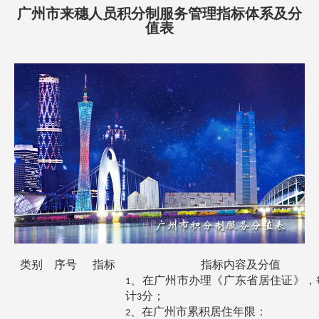
广州市来穗人员积分制服务管理指标体系及分
方案已发送
137****0039
符合条件
值表
方案已发送
138****2905
暂未符合
方案已发送
187****1303
暂未符合
方案已发送
136****7047
暂未符合
方案已发送
189****2466
符合条件
方案已发送
185****8446
符合条件
方案已发送
138****9527
暂未符合
方案已发送
138****9291
符合条件
类别
序号
指标
指标内容及分值
、在广州市办理《广东省居住证》，
1
计
分；
3
、在广州市累积居住年限：
2