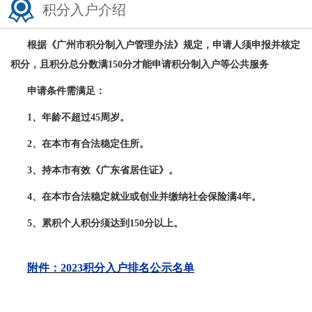
积分入户介绍
方案已发送
137****0039
暂未符合
方案已发送
138****2905
符合条件
根据《广州市积分制入户管理办法》规定，申请人须申报并核定
方案已发送
187****1303
暂未符合
积分，且积分总分数满150分才能申请积分制入户等公共服务
方案已发送
136****7047
符合条件
申请条件需满足：
方案已发送
189****2466
符合条件
1、年龄不超过45周岁。
方案已发送
185****8446
暂未符合
2、在本市有合法稳定住所。
方案已发送
138****9527
符合条件
方案已发送
138****9291
暂未符合
3、持本市有效《广东省居住证》。
4、在本市合法稳定就业或创业并缴纳社会保险满4年。
5、累积个人积分须达到150分以上。
附件：2023积分入户排名公示名单