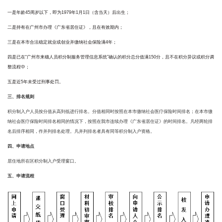
一是年龄45周岁以下，即为1979年1月1日（含当天）后出生；
二是持有在广州市办理《广东省居住证》，且在有效期内；
三是在本市合法稳定就业或创业并缴纳社会保险满4年；
四是已在“广州市来穗人员积分制服务管理信息系统”确认的积分总分值满150分，且不在积分异议或积分调
整流程中；
五是近5年未受过刑事处罚。
三、排名规则
积分制入户人员按分值从高到低进行排名。分值相同时按照在本市缴纳社会医疗保险时间排名；在本市缴
纳社会医疗保险时间排名相同的情况下，按照在我市连续办理《广东省居住证》的时间排名。凡经两轮排
名后排序相同，作并列排名处理。凡并列排名者具有同等积分制入户资格。
四、申请地点
居住地所在区积分制入户受理窗口。
五、申请流程