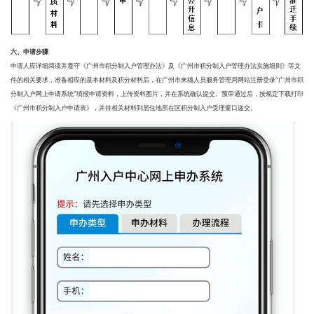
六、申请步骤
申请人应详细阅读并遵守《广州市积分制入户管理办法》及《广州市积分制入户管理办法实施细则》等文
件的相关要求，准备相应的基本材料及积分材料后，在广州市来穗人员服务管理局网站注册登录“广州市积
分制入户网上申请系统”填报申请资料，上传资料图片，并在系统确认提交。预审通过后，按规定下载打印
《广州市积分制入户申请表》，并持相关材料到居住地所在区积分制入户受理窗口递交。