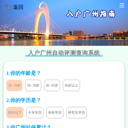
返回
入户广州自动评测查询系统
1.你的年龄是？
20--29岁
30--39岁
40--45岁
46岁以上
2.你的学历是？
高中以下
大专学历
本科学历
研究生学历
方案已发送
3.你广州社保累计？
136****7047
符合条件