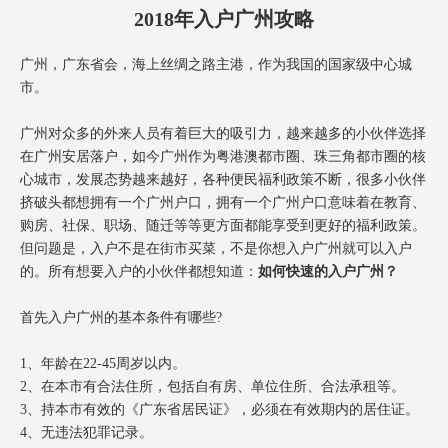
方案已发送
138****2905
符合条件
2018年入户广州攻略
方案已发送
187****1303
符合条件
广州，广东省会，海上丝绸之路主港，作为我国的国家级中心城
方案已发送
136****7047
暂未符合
市。
方案已发送
189****2466
暂未符合
方案已发送
185****8446
符合条件
广州对众多的外来人员有着巨大的吸引力，越来越多的小伙伴选择
在广州安居落户，如今广州作为粤港澳都市圈、珠三角都市圈的核
方案已发送
138****9527
符合条件
心城市，发展态势越来越好，各种便民福利政策不断，很多小伙伴
方案已发送
138****9291
符合条件
挤破头都想拥有一个广州户口，拥有一个广州户口意味着在教育、
购房、社保、职场、随迁等等更方面都能享受到更好的福利政策。
但问题是，入户不是在街市买菜，不是你想入户广州就可以入户
的。所有想要入户的小伙伴都想知道：
如何快速的入户广州
？
首先入户广州的基本条件有哪些?
1、年龄在22-45周岁以内。
2、在本市有合法住所，包括自有房、单位住所、合法承租等。
3、持本市有效的《广东省居民证》，必须在有效期内的居住证。
4、无违法犯罪记录。