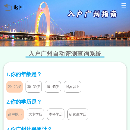
返回
入户广州自动评测查询系统
1.你的年龄是？
20--29岁
30--39岁
40--45岁
46岁以上
2.你的学历是？
高中以下
大专学历
本科学历
研究生学历
方案已发送
136****7047
暂未符合
方案已发送
189****2466
暂未符合
3.你广州社保累计？