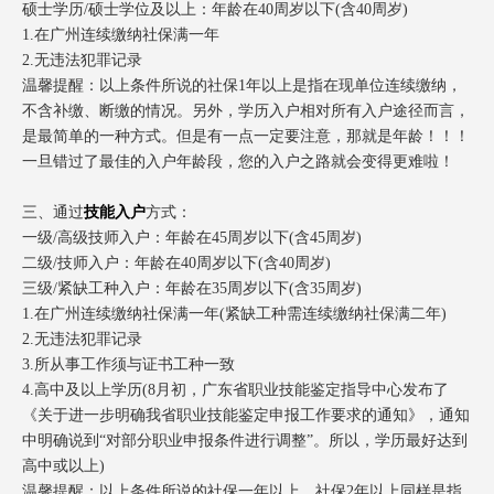
硕士学历/硕士学位及以上：年龄在40周岁以下(含40周岁)
1.在广州连续缴纳社保满一年
2.无违法犯罪记录
温馨提醒：以上条件所说的社保1年以上是指在现单位连续缴纳，
不含补缴、断缴的情况。另外，学历入户相对所有入户途径而言，
是最简单的一种方式。但是有一点一定要注意，那就是年龄！！！
一旦错过了最佳的入户年龄段，您的入户之路就会变得更难啦！
三、通过
技能入户
方式：
一级/高级技师入户：年龄在45周岁以下(含45周岁)
二级/技师入户：年龄在40周岁以下(含40周岁)
三级/紧缺工种入户：年龄在35周岁以下(含35周岁)
1.在广州连续缴纳社保满一年(紧缺工种需连续缴纳社保满二年)
2.无违法犯罪记录
3.所从事工作须与证书工种一致
4.高中及以上学历(8月初，广东省职业技能鉴定指导中心发布了
《关于进一步明确我省职业技能鉴定申报工作要求的通知》，通知
中明确说到“对部分职业申报条件进行调整”。所以，学历最好达到
高中或以上)
温馨提醒：以上条件所说的社保一年以上、社保2年以上同样是指