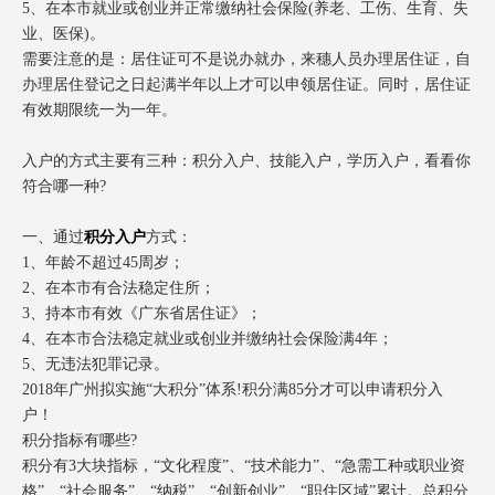
5、在本市就业或创业并正常缴纳社会保险(养老、工伤、生育、失
业、医保)。
需要注意的是：居住证可不是说办就办，来穗人员办理居住证，自
办理居住登记之日起满半年以上才可以申领居住证。同时，居住证
有效期限统一为一年。
入户的方式主要有三种：积分入户、技能入户，学历入户，看看你
符合哪一种?
一、通过
积分入户
方式：
1、年龄不超过45周岁；
2、在本市有合法稳定住所；
3、持本市有效《广东省居住证》；
4、在本市合法稳定就业或创业并缴纳社会保险满4年；
5、无违法犯罪记录。
2018年广州拟实施“大积分”体系!积分满85分才可以申请积分入
户！
积分指标有哪些?
积分有3大块指标，“文化程度”、“技术能力”、“急需工种或职业资
格”、“社会服务”、“纳税”、“创新创业”、“职住区域”累计。总积分